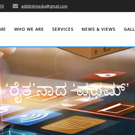
79
aditilinkmedia@gmail.com
ME
WHO WE ARE
SERVICES
NEWS & VIEWS
GALL
‘ರೈತ’ನಾದ ‘ಪ್ರಥಮ್’