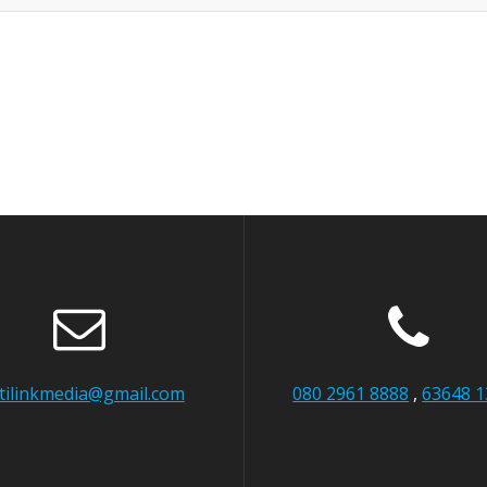
itilinkmedia@gmail.com
080 2961 8888
,
63648 1