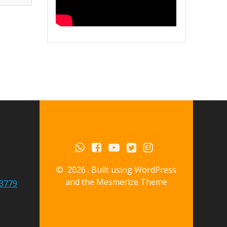
© 2026 . Built using WordPress
and the
Mesmerize Theme
3779