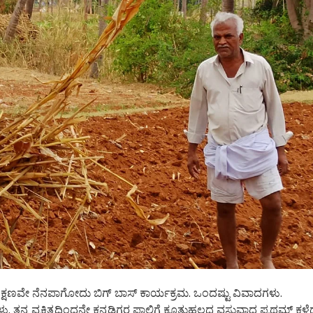
 ತಕ್ಷಣವೇ ನೆನಪಾಗೋದು ಬಿಗ್ ಬಾಸ್ ಕಾರ್ಯಕ್ರಮ. ಒಂದಷ್ಟು ವಿವಾದಗಳು.
ು. ತನ್ನ ವ್ಯಕ್ತಿತ್ವದಿಂದನೇ ಕನ್ನಡಿಗರ ಪಾಲಿಗೆ ಕೂತುಹಲದ ವಸ್ತುವಾದ ಪ್ರಥಮ್ ಕಳ