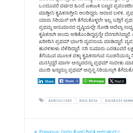
ಒಂದೂವರೆ ವರ್ಷದ ಹಿಂದೆ ಏಕಾಏಕಿ ಬಣ್ಣದ ಪ್ರಪಂಚದಿಂ
ಮಾಡ್ತೀನಿ ಕೃಷಿಕನಾಗ್ತೀನಿ ಅಂದಿದ್ದರು. ಅದಾದ ಬಳಿಕ.. ಪ
ಯಾರು ಸಿರಿಯಸ್ ಆಗಿ ತೆಗೆದುಕೊಳ್ಳಲೇ ಇಲ್ಲ. ಬದ್ಲಿಗೆ ಪ್ರಥ
ಪ್ರಥಮ್ನ ಅನುಮಾನದ ದೃಷ್ಠಿಯಲ್ಲೇ ನೋಡಿ ಅದೆಲ್ಲಾ ಸಾಧ್ಯವಾ 
ಕೃಷಿಕನಾಗಿ ಅಂದು ಆಡಿಕೊಂಡಿದ್ದವ್ರನ್ನೇ ಬೆರಗಾಗಿಸಿದ್ದಾರ
ಖರೀದಿಸಿ ಪ್ರಥಮ್ ಭರ್ಜರಿ ವ್ಯವಸಾಯ ಮಾಡಿದ್ಧಾರೆ. ವ್
ಹುರಳಿಕಾಳು ಬೆಳೆದಿದ್ದಾರೆ. ಸರಿ ಸುಮಾರು ಎರಡೂವರೆ ಲಕ್ಷ
ತೆಗೆಯುವ ಮೂಲಕ ಪಕ್ಕಾ ಕೃಷಿಕನಾಗುವ ಸೂಚನೆಯನ್ನು ನೀಡಿ
ಮನಸ್ಸಿದ್ದರೆ ಮಾರ್ಗ ಅನ್ನುವದನ್ನು ಪ್ರಥಮ್ ಸಾಬೀತು 
ಮಂದಿ ಇನ್ನಾದ್ರೂ ಪ್ರಥಮ್ ಅವ್ರನ್ನ ಸಿರಿಯಸ್ಸಾಗಿ ತೆಗೆದುಕ
Whatsapp
Post 0
Share
0
Share
AGRICULTURE
BIGG BOSS
BIGGBOSS KANN
Post
Previous
Previous:
ನೀವೂ ಕೋಟ್ಯಧಿಪತಿ ಆಗಬಹುದು.!