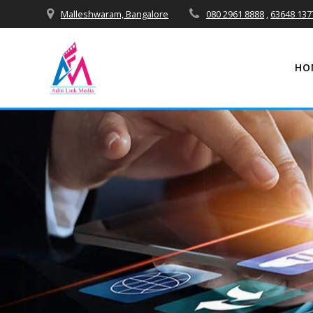
Skip
Malleshwaram, Bangalore
080 2961 8888
,
63648 137
to
content
HO