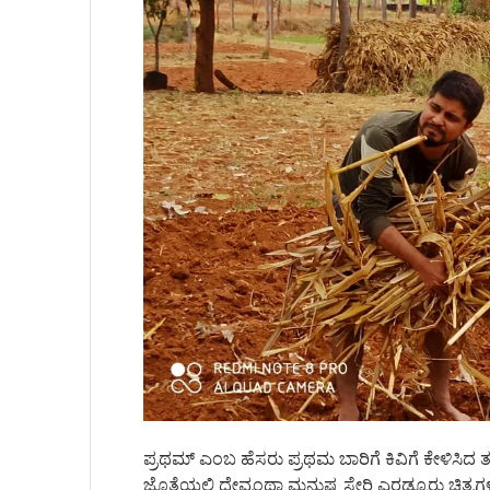
ಪ್ರಥಮ್ ಎಂಬ ಹೆಸರು ಪ್ರಥಮ ಬಾರಿಗೆ ಕಿವಿಗೆ ಕೇಳಿಸಿದ
ಜೊತೆಯಲ್ಲಿ ದೇವ್ರಂಥಾ ಮನುಷ್ಯ ಸೇರಿ ಎರಡ್ಮೂರು ಚಿತ್ರಗಳ