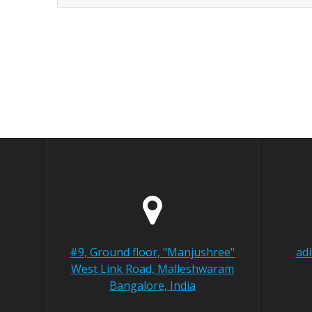
#9, Ground floor, "Manjushree"
ad
West Link Road, Malleshwaram
Bangalore, India