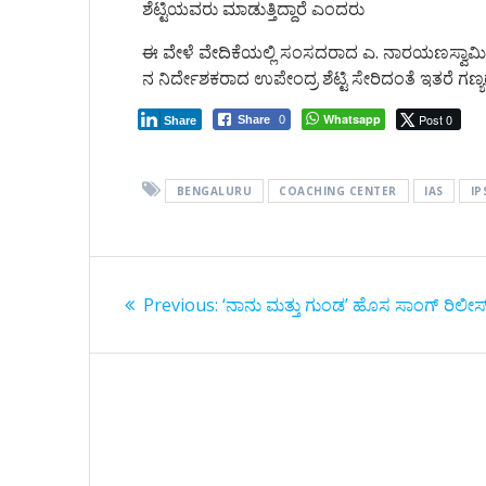
ಶೆಟ್ಟಿಯವರು ಮಾಡುತ್ತಿದ್ದಾರೆ ಎಂದರು
ಈ ವೇಳೆ ವೇದಿಕೆಯಲ್ಲಿ ಸಂಸದರಾದ ಎ. ನಾರಯಣಸ್ವಾಮಿ, ಪಾ
ನ ನಿರ್ದೇಶಕರಾದ ಉಪೇಂದ್ರ ಶೆಟ್ಟಿ ಸೇರಿದಂತೆ ಇತರೆ ಗಣ್ಯ
Whatsapp
Post 0
Share
0
Share
BENGALURU
COACHING CENTER
IAS
IP
Post
Previous
Previous:
‘ನಾನು ಮತ್ತು ಗುಂಡ’ ಹೊಸ ಸಾಂಗ್‌ ರಿಲೀಸ್‌
navigation
post: