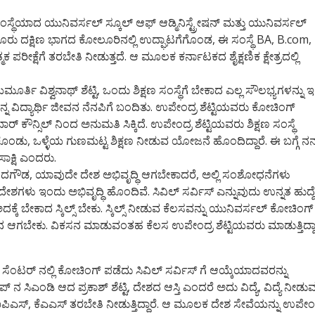
ಸಂಸ್ಥೆಯಾದ ಯುನಿವರ್ಸಲ್ ಸ್ಕೂಲ್‌ ಆಫ್ ಆಡ್ಮಿನಿಸ್ಟ್ರೇಷನ್ ಮತ್ತು ಯುನಿವರ್ಸಲ್
ಗಳೂರು ದಕ್ಷಿಣ ಭಾಗದ ಕೋಲೂರಿನಲ್ಲಿ ಉದ್ಘಾಟಗೆಗೊಂಡ, ಈ ಸಂಸ್ಥೆ BA, B.com,
ಪರೀಕ್ಷೆಗೆ ತರಬೇತಿ ನೀಡುತ್ತದೆ. ಆ ಮೂಲಕ ಕರ್ನಾಟಕದ ಶೈಕ್ಷಣಿಕ ಕ್ಷೇತ್ರದಲ್ಲಿ
ರ್ತಿ ವಿಶ್ವನಾಥ್ ಶೆಟ್ಟಿ, ಒಂದು ಶಿಕ್ಷಣ ಸಂಸ್ಥೆಗೆ ಬೇಕಾದ ಎಲ್ಲ ಸೌಲಭ್ಯಗಳನ್ನು ಇಲ್
ನ ವಿದ್ಯಾರ್ಥಿ ಜೀವನ ನೆನಪಿಗೆ ಬಂದಿತು. ಉಪೇಂದ್ರ ಶೆಟ್ಟಿಯವರು ಕೋಚಿಂಗ್
ಾರ್ ಕೌನ್ಸಿಲ್ ನಿಂದ ಅನುಮತಿ ಸಿಕ್ಕಿದೆ. ಉಪೇಂದ್ರ ಶೆಟ್ಟಿಯವರು ಶಿಕ್ಷಣ ಸಂಸ್ಥೆ
ಕೊಂಡು, ಒಳ್ಳೆಯ ಗುಣಮಟ್ಟ ಶಿಕ್ಷಣ ನೀಡುವ ಯೋಜನೆ ಹೊಂದಿದ್ದಾರೆ. ಈ ಬಗ್ಗೆ ನನ
ಾಕ್ಷಿ ಎಂದರು.
ಂದಗೌಡ, ಯಾವುದೇ ದೇಶ ಅಭಿವೃದ್ಧಿ ಆಗಬೇಕಾದರೆ, ಅಲ್ಲಿ ಸಂಶೋಧನೆಗಳು
ು ಇಂದು ಅಭಿವೃದ್ಧಿ ಹೊಂದಿವೆ. ಸಿವಿಲ್ ಸರ್ವಿಸ್ ಎನ್ನುವುದು ಉನ್ನತ ಹುದ್ದೆ
ಅದಕ್ಕೆ ಬೇಕಾದ ಸ್ಕಿಲ್ಸ್ ಬೇಕು. ಸ್ಕಿಲ್ಸ್ ನೀಡುವ ಕೆಲಸವನ್ನು ಯುನಿವರ್ಸಲ್ ಕೋಚಿಂಗ್
ಿಕಸನ ಆಗಬೇಕು. ವಿಕಸನ ಮಾಡುವಂತಹ ಕೆಲಸ ಉಪೇಂದ್ರ ಶೆಟ್ಟಿಯವರು ಮಾಡುತ್ತಿದ್ದಾ
ಟರ್‌ ನಲ್ಲಿ ಕೋಚಿಂಗ್ ಪಡೆದು ಸಿವಿಲ್ ಸರ್ವಿಸ್ ಗೆ ಆಯ್ಕೆಯಾದವರನ್ನು
ಸಿಎಂಡಿ ಆದ ಪ್ರಕಾಶ್ ಶೆಟ್ಟಿ, ದೇಶದ ಆಸ್ತಿ ಎಂದರೆ ಅದು ವಿದ್ಯೆ, ವಿದ್ಯೆ ನೀಡು
ಐಪಿಎಸ್, ಕೆಎಎಸ್ ತರಬೇತಿ ನೀಡುತ್ತಿದ್ದಾರೆ. ಆ ಮೂಲಕ ದೇಶ ಸೇವೆಯನ್ನು ಉಪೇಂದ