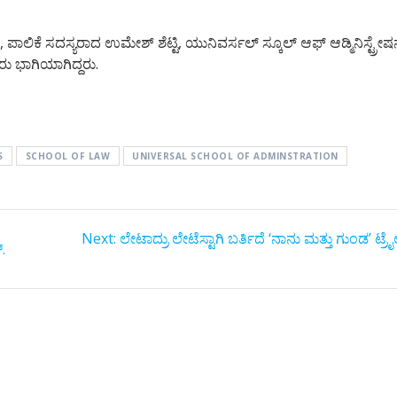
ಲಿಕೆ ಸದಸ್ಯರಾದ ಉಮೇಶ್ ಶೆಟ್ಟಿ, ಯುನಿವರ್ಸಲ್ ಸ್ಕೂಲ್ ಆಫ್ ಆಡ್ಮಿನಿಸ್ಟ್ರೇಷ
ರು ಭಾಗಿಯಾಗಿದ್ದರು.
S
SCHOOL OF LAW
UNIVERSAL SCHOOL OF ADMINSTRATION
Next
Next:
ಲೇಟಾದ್ರು ಲೇಟೆಸ್ಟಾಗಿ ಬರ್ತಿದೆ ‘ನಾನು ಮತ್ತು ಗುಂಡ’ ಟ್ರ
.
post: