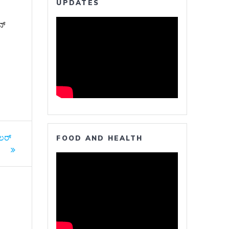
UPDATES
ನ್
ೈಲರ್
FOOD AND HEALTH