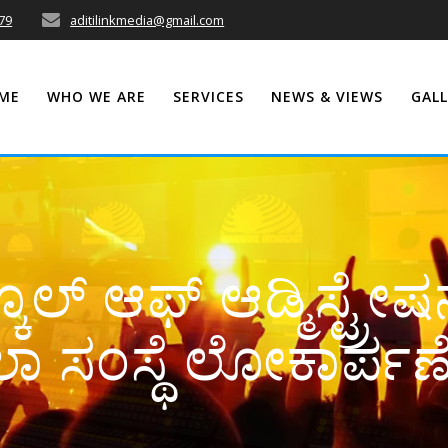
79
aditilinkmedia@gmail.com
ME
WHO WE ARE
SERVICES
NEWS & VIEWS
GALL
ಲ್‌ ಆಫ್‌ ಆಡ್ಮಿಸ್ಟ್ರೇಷನ
ಲಾ ಸಂಸ್ಥೆ ಲೋಕಾರ್ಪಣೆ