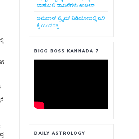
ಬಾಹುಬಲಿ ದಾಖಲೆಗಳು ಉಡೀಸ್.
ಅಮೆಜಾನ್‌ ಪ್ರೈಮ್‌ ವಿಡಿಯೋದಲ್ಲಿ ಏ.9
ಕ್ಕೆ ಯುವರತ್ನ
ಲಿ
BIGG BOSS KANNADA 7
ಗೆ
.
ರೆ
ವ
DAILY ASTROLOGY
್ರ