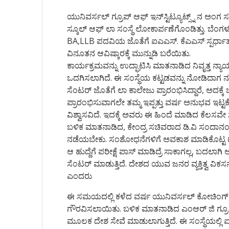
ಯುನಿವರ್ಸಲ್ ಗ್ರೂಪ್ ಆಫ್ ಇನ್‌ಸ್ಟಿಟ್ಯೂಟ್ಸ್ನ್ ನ ಅಂಗ 
ಸ್ಕೂಲ್ ಆಫ್ ಲಾ ಸಂಸ್ಥೆ ಲೋಕಾರ್ಪಣೆಗೊಂಡಿತ್ತು. ಬೆಂ
BA,LLB ಪದವಿಯ ಜೊತೆಗೆ ಐಎಎಸ್‌. ಕೆಎಎಸ್ ಸ್ಪರ್ಧಾತ್ಮಕ 
ವಿನೂತನ ಆವಿಷ್ಕಾರಕ್ಕೆ ಮುನ್ನುಡಿ ಬರೆಯಿತು.
ಕಾರ್ಯಕ್ರಮವನ್ನು ಉದ್ಘಾಟಿಸಿ ಮಾತನಾಡಿದ ನಿವೃತ್ತ ನ್ಯಾಯಮೂ
ಒದಗಿಸಲಾಗಿದೆ. ಈ ಸಂಸ್ಥೆಯ ಕಟ್ಟಡವನ್ನು ನೋಡಿದಾಗ ನನ್
ಸೆಂಟರ್ ಜೊತೆಗೆ ಲಾ ಕಾಲೇಜು ಪ್ರಾರಂಭಿಸಿದ್ದಾರೆ, ಅದಕ್ಕೆ ಬ
ಪ್ರಾರಂಭಿಸುವಾಗಲೇ ತಮ್ಮ ಇಪ್ಪತ್ತು ವರ್ಷ ಅನುಭವ ಇಟ್ಟ
ವಿಶ್ವಾಸವಿದೆ. ಇದಕ್ಕೆ ಅವರು ಈ ಹಿಂದೆ ಮಾಡಿದ ಕೆಲಸವೇ ಸ
ಬಳಿಕ ಮಾತನಾಡಿದ, ಕೇಂದ್ರ ಸಚಿವರಾದ ಡಿ.ವಿ ಸಂದಾನ
ನಡೆಯಬೇಕು. ಸಂಶೋಧನೆಗಳಿಗೆ ಅವಕಾಶ ಮಾಡಿಕೊಟ್ಟ ದೇಶಗಳ
ಆ ಹುದ್ದೆಗೆ ಪರೀಕ್ಷೆ ಪಾಸ್ ಮಾಡಿದ್ರೆ ಸಾಕಾಗಲ್ಲ, ಬದಲಾಗಿ 
ಸೆಂಟರ್‌ ಮಾಡುತ್ತಿದೆ. ದೇಶದ ಯುವ ಜನರ ವ್ಯಕ್ತಿತ್ವ ವ
ಎಂದರು
ಈ ಸಮಯದಲ್ಲಿ ಕಳೆದ ವರ್ಷ ಯುನಿವರ್ಸಲ್ ಕೋಚಿಂಗ್ ಸೆಂ
ಗೌರವಿಸಲಾಯಿತು. ಬಳಿಕ ಮಾತನಾಡಿದ ಎಂಆರ್ ಜಿ ಗ್ರೂಪ್ ನ 
ಮೂಲಕ ದೇಶ ಸೇವೆ ಮಾಡುಲಾಗುತ್ತಿದೆ. ಈ ಸಂಸ್ಥೆಯಲ್ಲಿ 