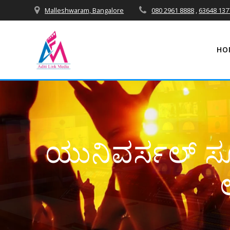
Skip
Malleshwaram, Bangalore
080 2961 8888
,
63648 137
to
content
HO
ಯುನಿವರ್ಸಲ್‌ ಸ್ಕೂ