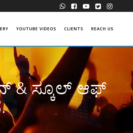
ERY
YOUTUBE VIDEOS
CLIENTS
REACH US
್‌ & ಸ್ಕೂಲ್‌ ಆಫ್‌
.