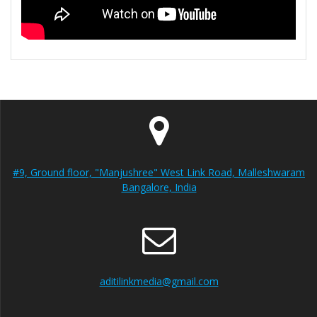
#9, Ground floor, "Manjushree" West Link Road, Malleshwaram
Bangalore, India
aditilinkmedia@gmail.com