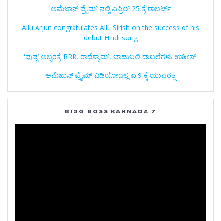
ಅಮೆಜಾನ್‌ ಪ್ರೈಮ್‌ ನಲ್ಲಿ ಏಪ್ರಿಲ್‌ 25 ಕ್ಕೆ ರಾಬರ್ಟ್‌
Allu Arjun congratulates Allu Sirish on the success of his
debut Hindi song
ʻಪುಷ್ಪʼ ಅಬ್ಬರಕ್ಕೆ RRR, ರಾಧೆಶ್ಯಾಮ್, ಬಾಹುಬಲಿ ದಾಖಲೆಗಳು ಉಡೀಸ್.
ಅಮೆಜಾನ್‌ ಪ್ರೈಮ್‌ ವಿಡಿಯೋದಲ್ಲಿ ಏ.9 ಕ್ಕೆ ಯುವರತ್ನ
BIGG BOSS KANNADA 7