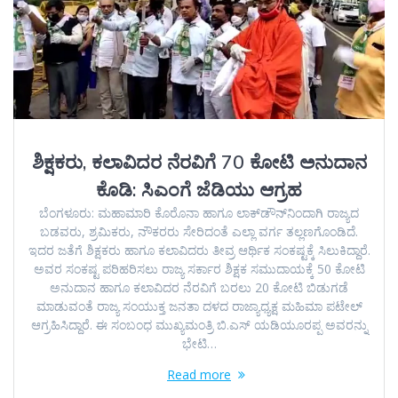
ಶಿಕ್ಷಕರು, ಕಲಾವಿದರ ನೆರವಿಗೆ 70 ಕೋಟಿ ಅನುದಾನ
ಕೊಡಿ: ಸಿಎಂಗೆ ಜೆಡಿಯು ಆಗ್ರಹ
ಬೆಂಗಳೂರು: ಮಹಾಮಾರಿ ಕೊರೊನಾ ಹಾಗೂ ಲಾಕ್‌ಡೌನ್‌ನಿಂದಾಗಿ ರಾಜ್ಯದ
ಬಡವರು, ಶ್ರಮಿಕರು, ನೌಕರರು ಸೇರಿದಂತೆ ಎಲ್ಲಾ ವರ್ಗ ತಲ್ಲಣಗೊಂಡಿದೆ.
ಇದರ ಜತೆಗೆ ಶಿಕ್ಷಕರು ಹಾಗೂ ಕಲಾವಿದರು ತೀವ್ರ ಆರ್ಥಿಕ ಸಂಕಷ್ಟಕ್ಕೆ ಸಿಲುಕಿದ್ದಾರೆ.
ಅವರ ಸಂಕಷ್ಟ ಪರಿಹರಿಸಲು ರಾಜ್ಯ ಸರ್ಕಾರ ಶಿಕ್ಷಕ ಸಮುದಾಯಕ್ಕೆ 50 ಕೋಟಿ
ಅನುದಾನ ಹಾಗೂ ಕಲಾವಿದರ ನೆರವಿಗೆ ಬರಲು 20 ಕೋಟಿ ಬಿಡುಗಡೆ
ಮಾಡುವಂತೆ ರಾಜ್ಯ ಸಂಯುಕ್ತ ಜನತಾ ದಳದ ರಾಜ್ಯಾಧ್ಯಕ್ಷ ಮಹಿಮಾ ಪಟೇಲ್
ಆಗ್ರಹಿಸಿದ್ದಾರೆ. ಈ ಸಂಬಂಧ ಮುಖ್ಯಮಂತ್ರಿ ಬಿ.ಎಸ್ ಯಡಿಯೂರಪ್ಪ ಅವರನ್ನು
ಭೇಟಿ…
Read more