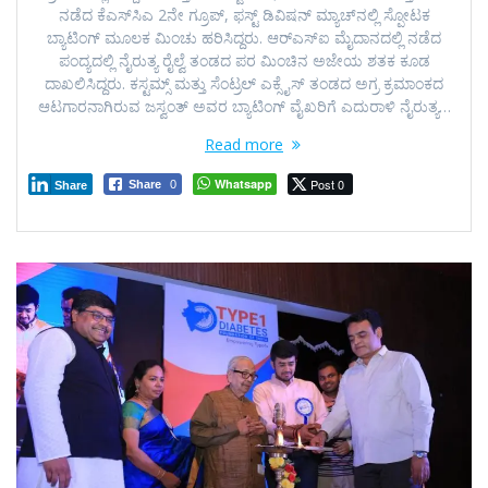
ನಡೆದ ಕೆಎಸ್‍ಸಿಎ 2ನೇ ಗ್ರೂಪ್, ಫಸ್ಟ್ ಡಿವಿಷನ್ ಮ್ಯಾಚ್‍ನಲ್ಲಿ ಸ್ಪೋಟಕ
ಬ್ಯಾಟಿಂಗ್ ಮೂಲಕ ಮಿಂಚು ಹರಿಸಿದ್ದರು. ಆರ್‍ಎಸ್‍ಐ ಮೈದಾನದಲ್ಲಿ ನಡೆದ
ಪಂದ್ಯದಲ್ಲಿ ನೈರುತ್ಯ ರೈಲ್ವೆ ತಂಡದ ಪರ ಮಿಂಚಿನ ಅಜೇಯ ಶತಕ ಕೂಡ
ದಾಖಲಿಸಿದ್ದರು. ಕಸ್ಟಮ್ಸ್ ಮತ್ತು ಸೆಂಟ್ರಲ್ ಎಕ್ಸೈಸ್ ತಂಡದ ಅಗ್ರ ಕ್ರಮಾಂಕದ
ಆಟಗಾರನಾಗಿರುವ ಜಸ್ವಂತ್ ಅವರ ಬ್ಯಾಟಿಂಗ್ ವೈಖರಿಗೆ ಎದುರಾಳಿ ನೈರುತ್ಯ…
Read more
Whatsapp
Post 0
Share
0
Share