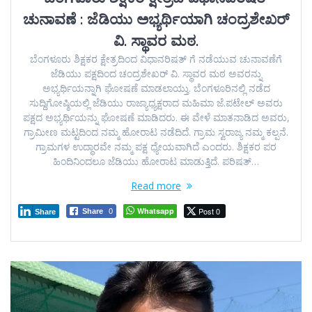
ಚುನಾವಣೆ : ಜೆಡಿಯು ಅಭ್ಯರ್ಥಿಯಾಗಿ ಚಂದ್ರಶೇಖರ್
ವಿ. ಸ್ಥಾವರ ಮಠ.
ಬೆಂಗಳೂರು ಶಿಕ್ಷಕರ ಕ್ಷೇತ್ರದಿಂದ ವಿಧಾನರಿಷತ್ ಗೆ ನಡೆಯುವ ಚುನಾವಣೆಗೆ
ಜೆಡಿಯು ಪಕ್ಷದಿಂದ ಚಂದ್ರಶೇಖರ್ ವಿ. ಸ್ಥಾವರ ಮಠ ಅವರನ್ನು
ಅಭ್ಯರ್ಥಿಯನ್ನಾಗಿ ಘೋಷಣೆ ಮಾಡಲಾಯ್ತು. ಬೆಂಗಳೂರಿನಲ್ಲಿ ನಡೆದ
ಸುದ್ದಿಗೋಷ್ಠಿಯಲ್ಲಿ ಜೆಡಿಯು ರಾಜ್ಯಾಧ್ಯಕ್ಷರಾದ ಮಹಿಮಾ ಜೆ.ಪಟೇಲ್ ಅವರು
ಪಕ್ಷದ ಅಭ್ಯರ್ಥಿಯನ್ನು ಘೋಷಣೆ ಮಾಡಿದರು. ಈ ವೇಳೆ ಮಾತನಾಡಿದ ಅವರು,
ಗ್ರಾಮೀಣ ಮಟ್ಟದಿಂದ ನಮ್ಮ ಹೋರಾಟ ನಡೆದಿದೆ. ಗ್ರಾಮ ಸ್ವರಾಜ್ಯ ನಮ್ಮ ಕಲ್ಪನೆ.
ಗ್ರಾಮಗಳ ಉದ್ಧಾರವೇ ನಮ್ಮ ಪಕ್ಷ ಧ್ಯೇಯವಾಗಿದೆ ಎಂದರು. ಶಿಕ್ಷಕರ ಪರ
ಹಿಂದಿನಿಂದಲೂ ಜೆಡಿಯು ಹೋರಾಟ ಮಾಡುತ್ತಿದೆ. ಪರಿಷತ್…
Read more
Whatsapp
Post 0
Share
0
Share