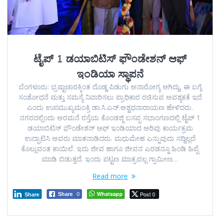
ಟೈಪ್ 1 ಡಯಾಬಿಟಿಸ್ ಫೌಂಡೇಶನ್ ಆಫ್
ಇಂಡಿಯಾ ಸ್ಥಾಪನೆ
ಬೆಂಗಳೂರು: ಭ್ರಷ್ಟಾಚಾರಕ್ಕಿಂತ ದೊಡ್ಡ ಪಿಡುಗು ಅನಾರೋಗ್ಯ ಆಗಿದ್ದು, ಈ ಬಗ್ಗೆ
ಸಂಶೋಧನೆ ಮತ್ತು ಸಮಸ್ಯೆ ನಿವಾರಿಸಲು ಪ್ರಾಧಿಕಾರ ರಚಿಸುವ ಅವಶ್ಯಕತೆ ಇದೆ
ಎಂದು ಉಪಮುಖ್ಯಮಂತ್ರಿ ಡಾ.ಸಿ.ಎನ್.ಅಶ್ವಥನಾರಾಯಣ ಹೇಳಿದರು.
ನಗರದಲ್ಲಿಂದು ಅರಮನೆ ರಸ್ತೆಯ ಕೊಂಡಜ್ಜಿ ಬಸಪ್ಪ ಸಭಾಂಗಣದಲ್ಲಿ ಟೈಪ್ 1
ಡಯಾಬಿಟಿಸ್ ಫೌಂಡೇಶನ್ ಆಫ್ ಇಂಡಿಯಾದ ಅರಿವು ಕಾರ್ಯಕ್ರಮ
ಉದ್ಘಾಟಿಸಿ ಅವರು ಮಾತನಾಡಿದರು. ಮಧುಮೇಹ ಎನ್ನುವುದು ಸದ್ದಿಲ್ಲದೆ
ಕೊಲ್ಲುವಂತ ಕಾಯಿಲೆ. ಇದು ಜೀವ ಹಾಗೂ ಜೀವನ ಎರಡನ್ನೂ ಹಿಂಡಿ ಹಿಪ್ಪೆ
ಮಾಡಿ ಬಿಡುತ್ತದೆ. ಇಂದು ಪಟ್ಟಣ ಮಾತ್ರವಲ್ಲ ಗ್ರಾಮೀಣ…
Read more
Whatsapp
Post 0
Share
0
Share