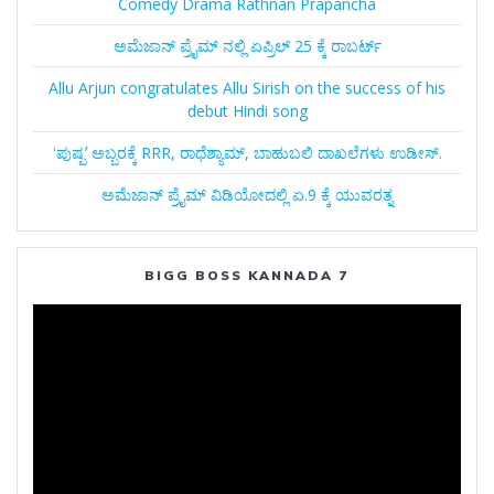
Comedy Drama Rathnan Prapancha
ಅಮೆಜಾನ್‌ ಪ್ರೈಮ್‌ ನಲ್ಲಿ ಏಪ್ರಿಲ್‌ 25 ಕ್ಕೆ ರಾಬರ್ಟ್‌
Allu Arjun congratulates Allu Sirish on the success of his
debut Hindi song
ʻಪುಷ್ಪʼ ಅಬ್ಬರಕ್ಕೆ RRR, ರಾಧೆಶ್ಯಾಮ್, ಬಾಹುಬಲಿ ದಾಖಲೆಗಳು ಉಡೀಸ್.
ಅಮೆಜಾನ್‌ ಪ್ರೈಮ್‌ ವಿಡಿಯೋದಲ್ಲಿ ಏ.9 ಕ್ಕೆ ಯುವರತ್ನ
BIGG BOSS KANNADA 7