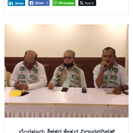
Whatsapp
Post 0
Share
0
Share
ಬೆಂಗಳೂರು ಶಿಕ್ಷಕರ ಕ್ಷೇತ್ರದ ವಿಧಾನಪರಿಷತ್