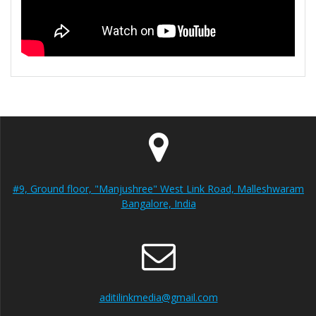
#9, Ground floor, "Manjushree" West Link Road, Malleshwaram
Bangalore, India
aditilinkmedia@gmail.com