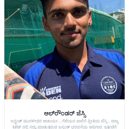
ಆಲ್‌ರೌಂಡರ್‌ ಜೆಸ್ಸಿ
ಜಸ್ವಂತ್ ಮುರಳೀಧರ ಆಚಾರ್ಯ… ಗೆಳೆಯರ ಪಾಲಿಗೆ ಪ್ರೀತಿಯ ಜೆಸ್ಸಿ… ರಾಜ್ಯ
ಕ್ರಿಕೆಟ್ ನಲ್ಲಿ ಸದ್ದು ಮಾಡುತ್ತಿರುವ ಜಸ್ವಂತ್ ಭರವಸೆಯ ಆಟಗಾರ. ಇತ್ತೀಚೆಗೆ