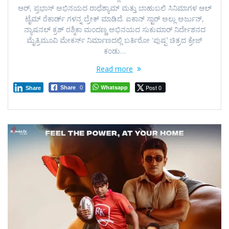
ಆರ್, ಪ್ರಭಾಸ್ ಅಭಿನಯದ ರಾಧೆಶ್ಯಾಮ್ ಮತ್ತು ಬಾಹುಬಲಿ ಸಿನಿಮಾಗಳ ಆಲ್
ಟೈಮ್ ರೆಕಾರ್ಡ್ ಗಳನ್ನ ಬ್ರೇಕ್ ಮಾಡಿದೆ. ಐಕಾನ್ ಸ್ಟಾರ್ ಅಲ್ಲು ಅರ್ಜುನ್,
ನ್ಯಾಷನಲ್ ಕ್ರಶ್ ರಶ್ಮಿಕಾ ಮಂದಣ್ಣ ಅಭಿನಯದ ಸುಕುಮಾರ್ ನಿರ್ದೇಶನದ
ಮೈತ್ರಿಮೂವಿ ಮೇಕರ್ಸ್ ನಿರ್ಮಾಣದಲ್ಲಿ ಬರ್ತಿರೋ ʻಪುಷ್ಪʼ ಚಿತ್ರದ ಕ್ರೇಜ್
ಕಂಡು…
Read more
Whatsapp
Post 0
Share
0
Share