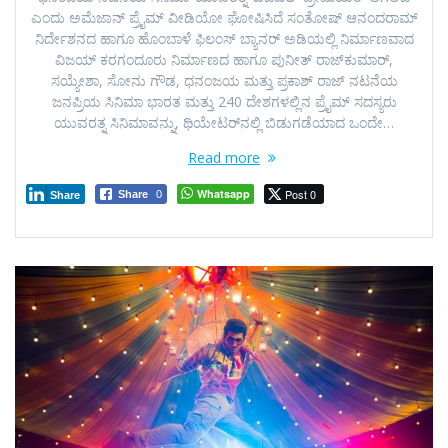
ಎಂದು ಅಮೆಜಾನ್‌ ಪ್ರೈಮ್ ವೀಡಿಯೋ ಘೋಷಿಸಿದೆ ಸಂತೋಷ್‌ ಆನಂದರಾಮ್‌
ನಿರ್ದೇಶನದ ಹಾಗೂ ಹೊಂಬಾಳೆ ಫಿಲಂಸ್‌ ಬ್ಯಾನರ್ ಅಡಿಯಲ್ಲಿ ನಿರ್ಮಾಣವಾದ
ವಿಜಯ್‌ ಕರಗಂದೂರು ನಿರ್ಮಾಣದ ಹಾಗೂ ಪುನೀತ್ ರಾಜ್‌ಕುಮಾರ್‌,
ಸಯ್ಯೇಶಾ, ಸೋನು ಗೌಡ, ಧನಂಜಯ ಮತ್ತು ಪ್ರಕಾಶ್‌ ರಾಜ್‌ ನಟನೆಯ
ಜನಪ್ರಿಯ ಸಿನಿಮಾ ಭಾರತ ಮತ್ತು 240 ದೇಶಗಳಲ್ಲಿನ ಪ್ರೈಮ್ ಸದಸ್ಯರು
ಯುವರತ್ನ ಸಿನಿಮಾವನ್ನು, ಥಿಯೇಟರ್‌ನಲ್ಲಿ ಬಿಡುಗಡೆಯಾದ ಒಂದೇ…
Read more
Whatsapp
Post 0
Share
0
Share