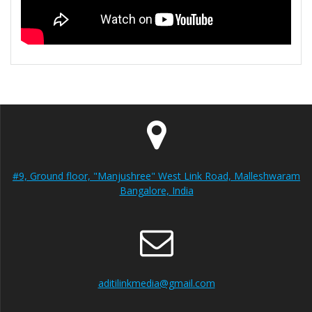
#9, Ground floor, "Manjushree" West Link Road, Malleshwaram
Bangalore, India
aditilinkmedia@gmail.com