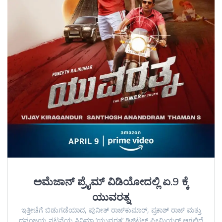
ಅಮೆಜಾನ್‌ ಪ್ರೈಮ್‌ ವಿಡಿಯೋದಲ್ಲಿ ಏ.9 ಕ್ಕೆ
ಯುವರತ್ನ
ಇತ್ತೀಚೆಗೆ ಬಿಡುಗಡೆಯಾದ, ಪುನೀತ್‌ ರಾಜ್‌ಕುಮಾರ್, ಪ್ರಕಾಶ್‌ ರಾಜ್‌ ಮತ್ತು
ಧನಂಜಯ ನಟನೆಯ ಸಿನಿಮಾ ‘ಯುವರತ್ನ’ ಡಿಜಿಟಲ್‌ ಪ್ರೀಮಿಯರ್ ಆಗಲಿದೆ