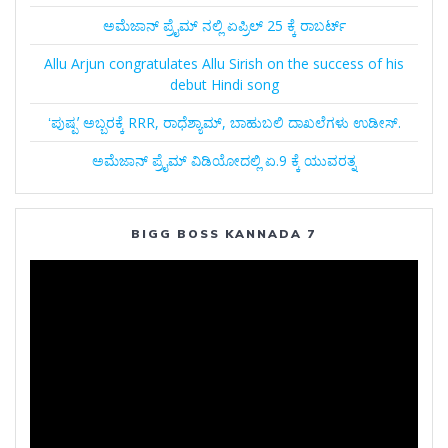
ಅಮೆಜಾನ್‌ ಪ್ರೈಮ್‌ ನಲ್ಲಿ ಏಪ್ರಿಲ್‌ 25 ಕ್ಕೆ ರಾಬರ್ಟ್‌
Allu Arjun congratulates Allu Sirish on the success of his
debut Hindi song
ʻಪುಷ್ಪʼ ಅಬ್ಬರಕ್ಕೆ RRR, ರಾಧೆಶ್ಯಾಮ್, ಬಾಹುಬಲಿ ದಾಖಲೆಗಳು ಉಡೀಸ್.
ಅಮೆಜಾನ್‌ ಪ್ರೈಮ್‌ ವಿಡಿಯೋದಲ್ಲಿ ಏ.9 ಕ್ಕೆ ಯುವರತ್ನ
BIGG BOSS KANNADA 7