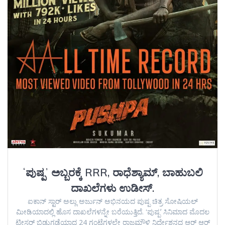
ʻಪುಷ್ಪʼ ಅಬ್ಬರಕ್ಕೆ RRR, ರಾಧೆಶ್ಯಾಮ್, ಬಾಹುಬಲಿ
ದಾಖಲೆಗಳು ಉಡೀಸ್.
ಐಕಾನ್ ಸ್ಟಾರ್ ಅಲ್ಲು ಅರ್ಜುನ್ ಅಭಿನಯದ ಪುಷ್ಪ ಚಿತ್ರ ಸೋಷಿಯಲ್
ಮೀಡಿಯಾದಲ್ಲಿ ಹೊಸ ದಾಖಲೆಗಳನ್ನೇ ಬರೆಯುತ್ತಿದೆ. ʻಪುಷ್ಪʼ ಸಿನಿಮಾದ ಮೊದಲ
ಟೀಸರ್ ಬಿಡುಗಡೆಯಾದ 24 ಗಂಟೆಗಳಲ್ಲೇ ರಾಜಮೌಳಿ ನಿರ್ದೇಶನದ ಆರ್ ಆರ್