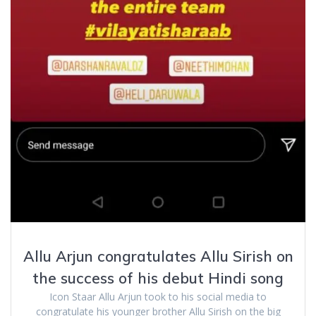
Allu Arjun congratulates Allu Sirish on
the success of his debut Hindi song
Icon Staar Allu Arjun took to his social media to
congratulate his younger brother Allu Sirish on the big