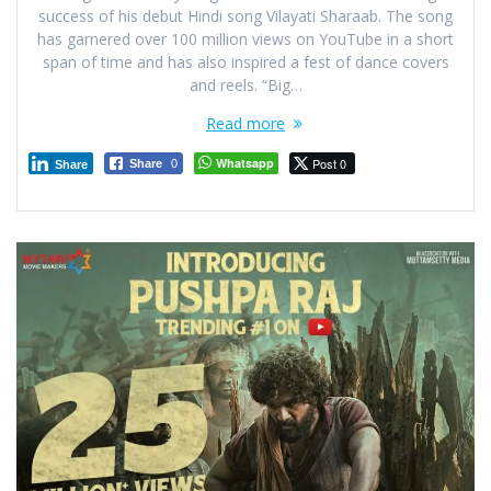
success of his debut Hindi song Vilayati Sharaab. The song
has garnered over 100 million views on YouTube in a short
span of time and has also inspired a fest of dance covers
and reels. “Big…
Read more
Whatsapp
Post 0
Share
0
Share