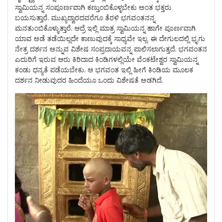
ಸ್ವಾಮಿಯನ್ನ ಸಂಪೂರ್ಣವಾಗಿ ಕಣ್ತುಂಬಿಕೊಳ್ಳಬೇಕು ಅಂತ ಭಕ್ತರು
ಬಯಸುತ್ತಾರೆ. ಮುಖ್ಯದ್ವಾರದವರೆಗೂ ತೆರಳಿ ಭಗವಂತನನ್ನ
ಮನತುಂಬಿಕೊಳ್ಳುತ್ತಾರೆ. ಆದ್ರೆ ಇಲ್ಲಿ ಮಾತ್ರ ಸ್ವಾಮಿಯನ್ನ ಹಾಗೇ ಪೂರ್ಣವಾಗಿ
ಯಾವ ಅಡೆ ತಡೆಯಿಲ್ಲದೇ ಕಾಣುವುದಕ್ಕೆ ಸಾಧ್ಯವೇ ಇಲ್ಲ. ಈ ದೇಗುಲದಲ್ಲಿ ಭೃಗು
ನೇತ್ರ ದರ್ಶನ ಅನ್ನುವ ವಿಶೇಷ ಸಂಪ್ರದಾಯವನ್ನ ಪಾಲಿಸಲಾಗುತ್ತದೆ. ಭಗವಂತನ
ಎದುರಿಗೆ ಇರುವ ಆರು ಕಿರಿದಾದ ಕಿಂಡಿಗಳಲ್ಲಿಯೇ ವೆಂಕಟೇಶ್ವರ ಸ್ವಾಮಿಯನ್ನ
ಕಂಡು ಧನ್ಯತೆ ಪಡೆಯಬೇಕು. ಆ ಭಗವಂತ ಇಲ್ಲಿ ಹೀಗೆ ಕಿಂಡಿಯ ಮೂಲಕ
ದರ್ಶನ ನೀಡುವುದರ ಹಿಂದೆಯೂ ಒಂದು ವಿಶೇಷತೆ ಅಡಗಿದೆ.