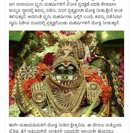
ಆಗ ನಾರಾಯಣ ಭೃಗು ಮಹರ್ಷಿಗಳಿಗೆ ಲೋಕ ಪ್ರದಕ್ಷಿಣೆ ಮಾಡಿ ಶೇಷಾಚಲ
ಅನ್ನುವ ಸ್ಥಳದಲ್ಲಿ ತಪಸ್ಸು ನಡೆಸು. ನಿನಗೆ ಪ್ರತ್ಯಕ್ಷನಾಗಿ ಮೋಕ್ಷ ನೀಡುತ್ತೇನೆ ಅಂತ
ತಿಳಿಸುತ್ತಾನೆ. ಅದರಂತೆ ಭೃಗು ಮಹರ್ಷಿಗಳು ಇಲ್ಲಿಗೆ ಬಂದು ತಪಸ್ಸು ನಡೆಸಿದಾಗ
ಸ್ವಾಮಿ ವಿಶೇಷ ರೂಪದಲ್ಲಿ ಪ್ರತ್ಯಕ್ಷಗೊಂಡು ಮಹರ್ಷಿಗಳಿಗೆ ಮೋಕ್ಷ ನೀಡುತ್ತಾನೆ.
ಹಾಗೇ ಮಹಾಮಹಿಮರಿಗೆ ಮೋಕ್ಷ ನೀಡಿದ ಕ್ಷೇತ್ರವಿದು. ಈ ದೇಗುಲ ಮತ್ತೊಂದು
ವೈಶಿಷ್ಟ್ಯತೆಗೆ ಸಾಕ್ಷಿಯಾಗಿದೆ. ಜಗತ್ತಿನಲ್ಲಿ ಯಾವುದೇ ಆಲಯಕ್ಕೇ ಹೋದರೂ