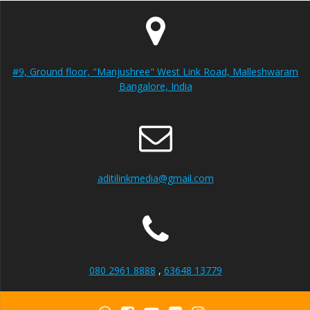
#9, Ground floor, "Manjushree" West Link Road, Malleshwaram
Bangalore, India
aditilinkmedia@gmail.com
080 2961 8888
,
63648 13779