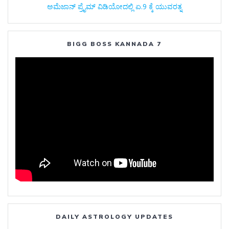
ಅಮೆಜಾನ್‌ ಪ್ರೈಮ್‌ ವಿಡಿಯೋದಲ್ಲಿ ಏ.9 ಕ್ಕೆ ಯುವರತ್ನ
BIGG BOSS KANNADA 7
DAILY ASTROLOGY UPDATES