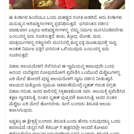
ಈ ಕಿಂಡಿಗಳ ಹಿಂದೆಯೂ ಒಂದು ಮಹತ್ವದ ಸಂಗತಿ ಅಡಗಿದೆ. ಆರು ಕಿಂಡಿಗಳು
ಮನುಷ್ಯನ ಅರಿಷಡ್ವರ್ಗಗಳನ್ನ ಪ್ರತಿನಿಧಿಸುತ್ತವೆ. ಭಗವಂತನ ದರ್ಶನ
ಮಾಡುವಾಗ ಎಲ್ಲರೂ ಅರಿಷಡ್ವರ್ಗಗಳನ್ನ ಬಿಟ್ಟು ನಿರ್ಮಲ ಮನಸಿನಿಂದಿರಬೇಕು
ಎಂಬುದನ್ನ ಇದು ಸೂಚಿಸುತ್ತದೆ. ಕಾಮ, ಕ್ರೋಧ, ಮೋಹ, ಮದ,
ಮಾತ್ಸರ್ಯಗಳನ್ನ ಬಿಟ್ಟಾಗಲೇ ಮನಸಿನಲ್ಲಿ ಶುದ್ಧ ಭಕ್ತಿ ಮೂಡುವುದಕ್ಕೆ ಸಾಧ್ಯ.
ಅಂತಹ ನಿರ್ಮಲ ಭಕ್ತಿಗೆ ಭಗವಂತ ಒಲಿಯುವುದು ಎಂಬುದನ್ನ ಇದು
ಸೂಚಿಸುತ್ತದೆ.
ವಿಶಾಲ ಆಲಯದೊಳಗೆ ನೆಲೆಸಿರುವ ಈ ಸ್ವಾಮಿಯನ್ನ ಕಾಣುವುದೇ ಒಂದು
ಆನಂದ. ಬಾನೆತ್ತರದ ಗೋಪುರದೊಳಗೆ ಪ್ರವೇಶಿಸಿ ಒಂದೊಂದೆ ಮೆಟ್ಟಿಲುಗಳನ್ನ
ಏರಿ ಮೇಲೆ ಹೋದರೆ ಪುಟ್ಟ ಆಲಯದೊಳಗೆ ಸ್ವಾಮಿ ದರ್ಶನ ನೀಡುತ್ತಾನೆ.
ಆಲಯದ ಮತ್ತೊಂದು ಪ್ರಮುಖ ಆಕರ್ಷಣೆಯೆಂದ್ರೆ ಬೃಹತ್ ಗರುಡ ವಿಗ್ರಹ.
ವಿಶಾಲ ಗರುಡ, ಅದರ ಕಾಲಿನಲ್ಲಿ ಸಿಕ್ಕಿಹಾಕಿಕೊಂಡ ಸರ್ಪ, ಆಲಯಕ್ಕೆ ಪ್ರವೇಶಿಸಿದ
ತಕ್ಷಣ ಸ್ವಾಗತಿಸುತ್ತೆ. ನಂತರ ಬೃಹತ್ ಪುಷ್ಕರಣಿ ಕಾಣಸಿಗುತ್ತೆ. ಅದರ ನಂತರ
ಮೆಟ್ಟಿಲು ಏರಿ ಮೇಲೆ ಹೋಗಬೇಕು. ಹೀಗೆ ಬಂಗಾರು ತಿರುಪತಿ ಆಲಯ
ಕಾಣಸಿಗುವುದು.
ಇಷ್ಟಕ್ಕೂ ಈ ಕ್ಷೇತ್ರಕ್ಕೆ ಬಂಗಾರು ತಿರುಪತಿ ಎಂದು ಹೆಸರು ಬರುವುದಕ್ಕೂ ಒಂದು
ಕಾರಣವಿದೆ. ಚಿನ್ನದ ಗಣಿ ಕೆಜಿಎಫ್ ಗೆ ಹತ್ತಿರದಲ್ಲೇ ಅಂದರೆ ಕೋಲಾರ
ಜಿಲ್ಲೆಯಲ್ಲಿಯೇ ಪುಣ್ಯಸ್ಥಳ ಇರುವುದರಿಂದ ಇದನ್ನ ಬಂಗಾರು ತಿರುಪತಿ ಎಂದು