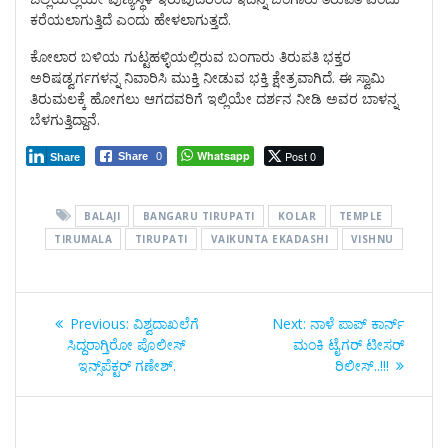
ಕರೆಯಲಾಗುತ್ತಿದೆ ಎಂದು ಹೇಳಲಾಗುತ್ತದೆ.
ಕೋಲಾರ ಬಳಿಯ ಗುಟ್ಟಹಳ್ಳಿಯಲ್ಲಿರುವ ಬಂಗಾರು ತಿರುಪತಿ ಭಕ್ತರ
ಅರಿಷಡ್ವರ್ಗಗಳನ್ನ ನಿವಾರಿಸಿ ಮುಕ್ತಿ ನೀಡುವ ಭಕ್ತಿ ಕ್ಷೇತ್ರವಾಗಿದೆ. ಈ ಸ್ವಾಮಿ
ತಿರುಮಲಕ್ಕೆ ಹೋಗಲು ಆಗದವರಿಗೆ ಇಲ್ಲಿಯೇ ದರ್ಶನ ನೀಡಿ ಅವರ ಬಾಳನ್ನ
ಬೆಳಗುತ್ತಿದ್ದಾನೆ.
Whatsapp
Post 0
Share
0
Share
BALAJI
BANGARU TIRUPATI
KOLAR
TEMPLE
TIRUMALA
TIRUPATI
VAIKUNTA EKADASHI
VISHNU
Post
Previous
Next
Previous:
ವಿಶ್ವದಾಖಲೆಗೆ
Next:
ನಾಳೆ ಪಾಪ್ ಕಾರ್ನ್
navigation
post:
post:
ಸಿದ್ದರಾಗ್ತಿರೋ ಪೊಲೀಸ್
ಮಂಕಿ ಟೈಗರ್ ಟೀಸರ್
ಇನ್ಸ್‌ಪೆಕ್ಟರ್‌ ಗಣೇಶ್.
ರಿಲೀಸ್..!!!