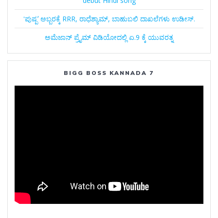
debut Hindi song
ʻಪುಷ್ಪʼ ಅಬ್ಬರಕ್ಕೆ RRR, ರಾಧೆಶ್ಯಾಮ್, ಬಾಹುಬಲಿ ದಾಖಲೆಗಳು ಉಡೀಸ್.
ಅಮೆಜಾನ್‌ ಪ್ರೈಮ್‌ ವಿಡಿಯೋದಲ್ಲಿ ಏ.9 ಕ್ಕೆ ಯುವರತ್ನ
BIGG BOSS KANNADA 7