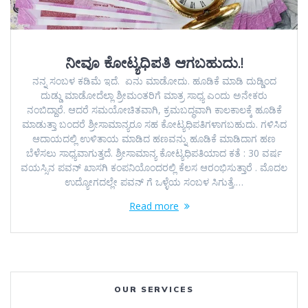
ನೀವೂ ಕೋಟ್ಯಧಿಪತಿ ಆಗಬಹುದು.!
ನನ್ನ ಸಂಬಳ ಕಡಿಮೆ ಇದೆ. ಏನು ಮಾಡೋದು. ಹೂಡಿಕೆ ಮಾಡಿ ದುಡ್ಡಿಂದ
ದುಡ್ಡು ಮಾಡೋದೆಲ್ಲಾ ಶ್ರೀಮಂತರಿಗೆ ಮಾತ್ರ ಸಾಧ್ಯ ಎಂದು ಅನೇಕರು
ನಂಬಿದ್ದಾರೆ. ಆದರೆ ಸಮಯೋಚಿತವಾಗಿ, ಕ್ರಮಬದ್ಧವಾಗಿ ಕಾಲಕಾಲಕ್ಕೆ ಹೂಡಿಕೆ
ಮಾಡುತ್ತಾ ಬಂದರೆ ಶ್ರೀಸಾಮಾನ್ಯರೂ ಸಹ ಕೋಟ್ಯಧಿಪತಿಗಳಾಗಬಹುದು. ಗಳಿಸಿದ
ಆದಾಯದಲ್ಲಿ ಉಳಿತಾಯ ಮಾಡಿದ ಹಣವನ್ನು ಹೂಡಿಕೆ ಮಾಡಿದಾಗ ಹಣ
ಬೆಳೆಸಲು ಸಾಧ್ಯವಾಗುತ್ತದೆ. ಶ್ರೀಸಾಮಾನ್ಯ ಕೋಟ್ಯಧಿಪತಿಯಾದ ಕತೆ : 30 ವರ್ಷ
ವಯಸ್ಸಿನ ಪವನ್ ಖಾಸಗಿ ಕಂಪನಿಯೊಂದರಲ್ಲಿ ಕೆಲಸ ಆರಂಭಿಸುತ್ತಾರೆ . ಮೊದಲ
ಉದ್ಯೋಗದಲ್ಲೇ ಪವನ್ ಗೆ ಒಳ್ಳೆಯ ಸಂಬಳ ಸಿಗುತ್ತೆ.…
Read more
OUR SERVICES