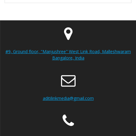
#9, Ground floor, "Manjushree" West Link Road, Malleshwaram
Bangalore, India
aditilinkmedia@gmail.com