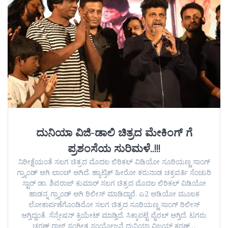
ದುನಿಯಾ ವಿಜಿ-ಡಾಲಿ ಚಿತ್ರದ ಮೇಕಿಂಗ್ ಗೆ
ಪ್ರಶಂಸೆಯ ಸುರಿಮಳೆ..!!!
ನಿರೀಕ್ಷೆಯಂತೆ ಸಲಗ ಚಿತ್ರದ ಮೊದಲ ಲಿರಿಕಲ್ ವಿಡಿಯೋ ಸೂರಿಯಣ್ಣ ಸಾಂಗ್
ಗ್ರ್ಯಾಂಡ್ ಆಗಿ ಲಾಂಚ್ ಆಗಿದೆ. ಹ್ಯಾಟ್ರಿಕ್ ಹೀರೋ ಕರುನಾಡ ಚಕ್ರವರ್ತಿ ಸೆಂಚುರಿ
ಸ್ಟಾರ್ ಡಾ. ಶಿವರಾಜ್ ಕುಮಾರ್ ಸಲಗ ಚಿತ್ರದ ಮೊದಲ ಲಿರಿಕಲ್ ವಿಡಿಯೋ
ಹಾಡನ್ನ ಗ್ರ್ಯಾಂಡ್ ಆಗಿ ರಿಲೀಸ್ ಮಾಡಿದ್ದಾರೆ. ಎ2 ಆಡಿಯೋ ಮೂಲಕ
ಲೋಕಾರ್ಪಣೆಗೊಂಡಿರೋ ಸಲಗ ಚಿತ್ರದ ಸೂರಿಯಣ್ಣ ಸಾಂಗ್ ರಿಲೀಸ್
ಆಗ್ತಿದ್ದಂತೆ. ಸೆನ್ಸೇಷನ್ ಕ್ರಿಯೇಟ್ ಮಾಡ್ತಿದೆ. ಸಿಕ್ಕಾಪಟ್ಟೆ ವೈರಲ್ ಆಗ್ತಿದೆ. ಟಗರು
ಚರಣ್ ರಾಜ್ ಸಂಗೀತ ಸಂಯೋಜನೆ ದುನಿಯಾ ವಿಜಯ್ ಕರಣ್…