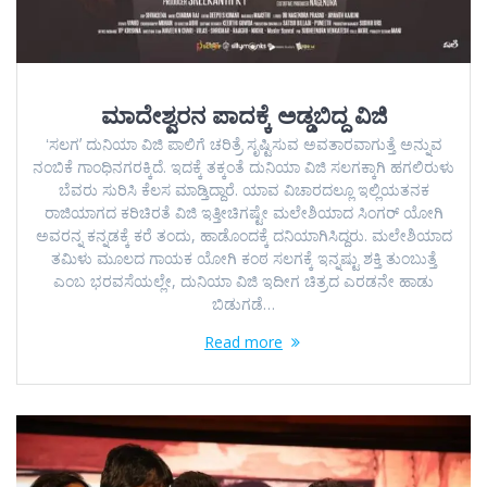
ಮಾದೇಶ್ವರನ ಪಾದಕ್ಕೆ ಅಡ್ಡಬಿದ್ದ ವಿಜಿ
ʻಸಲಗʼ ದುನಿಯಾ ವಿಜಿ ಪಾಲಿಗೆ ಚರಿತ್ರೆ ಸೃಷ್ಟಿಸುವ ಅವತಾರವಾಗುತ್ತೆ ಅನ್ನುವ
ನಂಬಿಕೆ ಗಾಂಧಿನಗರಕ್ಕಿದೆ. ಇದಕ್ಕೆ ತಕ್ಕಂತೆ ದುನಿಯಾ ವಿಜಿ ಸಲಗಕ್ಕಾಗಿ ಹಗಲಿರುಳು
ಬೆವರು ಸುರಿಸಿ ಕೆಲಸ ಮಾಡ್ತಿದ್ದಾರೆ. ಯಾವ ವಿಚಾರದಲ್ಲೂ ಇಲ್ಲಿಯತನಕ
ರಾಜಿಯಾಗದ ಕರಿಚಿರತೆ ವಿಜಿ ಇತ್ತೀಚಿಗಷ್ಟೇ ಮಲೇಶಿಯಾದ ಸಿಂಗರ್ ಯೋಗಿ
ಅವರನ್ನ ಕನ್ನಡಕ್ಕೆ ಕರೆ ತಂದು, ಹಾಡೊಂದಕ್ಕೆ ದನಿಯಾಗಿಸಿದ್ದರು. ಮಲೇಶಿಯಾದ
ತಮಿಳು ಮೂಲದ ಗಾಯಕ ಯೋಗಿ ಕಂಠ ಸಲಗಕ್ಕೆ ಇನ್ನಷ್ಟು ಶಕ್ತಿ ತುಂಬುತ್ತೆ
ಎಂಬ ಭರವಸೆಯಲ್ಲೇ, ದುನಿಯಾ ವಿಜಿ ಇದೀಗ ಚಿತ್ರದ ಎರಡನೇ ಹಾಡು
ಬಿಡುಗಡೆ…
Read more