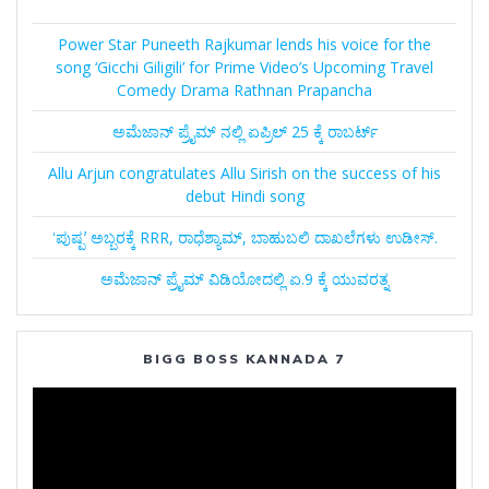
Power Star Puneeth Rajkumar lends his voice for the
song ‘Gicchi Giligili’ for Prime Video’s Upcoming Travel
Comedy Drama Rathnan Prapancha
ಅಮೆಜಾನ್‌ ಪ್ರೈಮ್‌ ನಲ್ಲಿ ಏಪ್ರಿಲ್‌ 25 ಕ್ಕೆ ರಾಬರ್ಟ್‌
Allu Arjun congratulates Allu Sirish on the success of his
debut Hindi song
ʻಪುಷ್ಪʼ ಅಬ್ಬರಕ್ಕೆ RRR, ರಾಧೆಶ್ಯಾಮ್, ಬಾಹುಬಲಿ ದಾಖಲೆಗಳು ಉಡೀಸ್.
ಅಮೆಜಾನ್‌ ಪ್ರೈಮ್‌ ವಿಡಿಯೋದಲ್ಲಿ ಏ.9 ಕ್ಕೆ ಯುವರತ್ನ
BIGG BOSS KANNADA 7