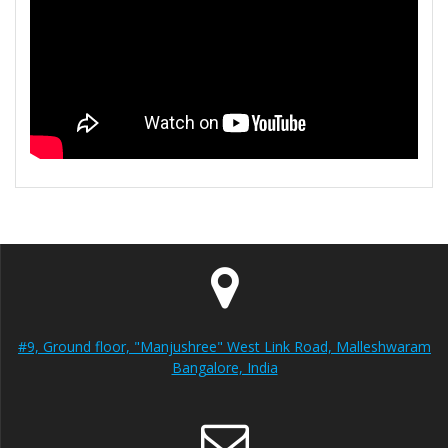
#9, Ground floor, "Manjushree" West Link Road, Malleshwaram
Bangalore, India