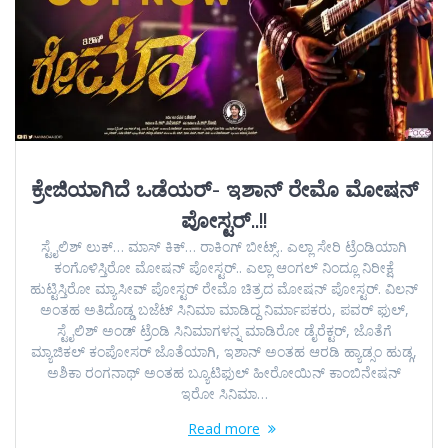
ಕ್ರೇಜಿಯಾಗಿದೆ ಒಡೆಯರ್- ಇಶಾನ್ ರೇಮೊ ಮೋಷನ್
ಪೋಸ್ಟರ್..!!
ಸ್ಟೈಲಿಶ್ ಲುಕ್… ಮಾಸ್ ಕಿಕ್… ರಾಕಿಂಗ್ ಬೀಟ್ಸ್.. ಎಲ್ಲಾ ಸೇರಿ ಟ್ರೆಂಡಿಯಾಗಿ
ಕಂಗೊಳಿಸ್ತಿರೋ ಮೋಷನ್ ಪೋಸ್ಟರ್.. ಎಲ್ಲಾ ಆಂಗಲ್ ನಿಂದ್ಲೂ ನಿರೀಕ್ಷೆ
ಹುಟ್ಟಿಸ್ತಿರೋ ಮ್ಯಾಸೀವ್ ಪೋಸ್ಟರ್ ರೇಮೊ ಚಿತ್ರದ ಮೋಷನ್ ಪೋಸ್ಟರ್. ವಿಲನ್
ಅಂತಹ ಅತಿದೊಡ್ಡ ಬಜೆಟ್ ಸಿನಿಮಾ ಮಾಡಿದ್ದ ನಿರ್ಮಾಪಕರು, ಪವರ್ ಫುಲ್,
ಸ್ಟೈಲಿಶ್ ಅಂಡ್ ಟ್ರೆಂಡಿ ಸಿನಿಮಾಗಳನ್ನ ಮಾಡಿರೋ ಡೈರೆಕ್ಟರ್, ಜೊತೆಗೆ
ಮ್ಯಾಜಿಕಲ್ ಕಂಪೋಸರ್ ಜೊತೆಯಾಗಿ, ಇಶಾನ್ ಅಂತಹ ಆರಡಿ ಹ್ಯಾಡ್ಸಂ ಹುಡ್ಗ,
ಅಶಿಕಾ ರಂಗನಾಥ್ ಅಂತಹ ಬ್ಯೂಟಿಫುಲ್ ಹೀರೋಯಿನ್ ಕಾಂಬಿನೇಷನ್
ಇರೋ ಸಿನಿಮಾ…
Read more