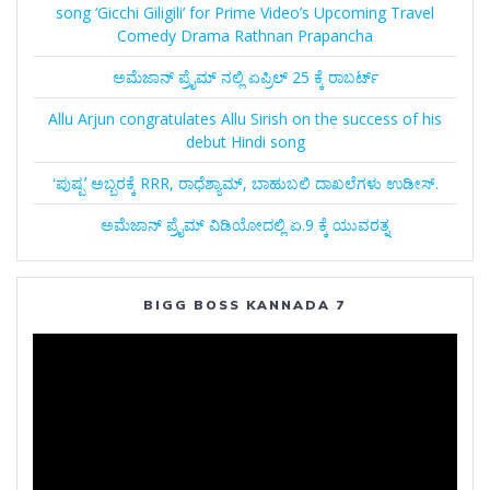
song ‘Gicchi Giligili’ for Prime Video’s Upcoming Travel
Comedy Drama Rathnan Prapancha
ಅಮೆಜಾನ್‌ ಪ್ರೈಮ್‌ ನಲ್ಲಿ ಏಪ್ರಿಲ್‌ 25 ಕ್ಕೆ ರಾಬರ್ಟ್‌
Allu Arjun congratulates Allu Sirish on the success of his
debut Hindi song
ʻಪುಷ್ಪʼ ಅಬ್ಬರಕ್ಕೆ RRR, ರಾಧೆಶ್ಯಾಮ್, ಬಾಹುಬಲಿ ದಾಖಲೆಗಳು ಉಡೀಸ್.
ಅಮೆಜಾನ್‌ ಪ್ರೈಮ್‌ ವಿಡಿಯೋದಲ್ಲಿ ಏ.9 ಕ್ಕೆ ಯುವರತ್ನ
BIGG BOSS KANNADA 7