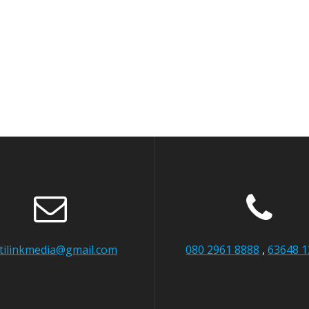
itilinkmedia@gmail.com
080 2961 8888
,
63648 1