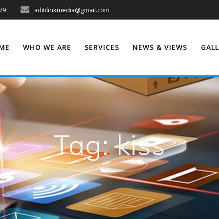
79
aditilinkmedia@gmail.com
ME
WHO WE ARE
SERVICES
NEWS & VIEWS
GALL
Tag:
kiss