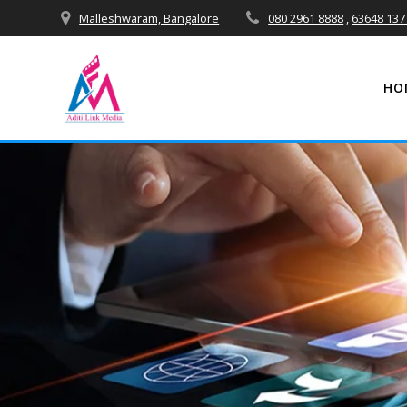
Skip
Malleshwaram, Bangalore
080 2961 8888
,
63648 137
to
content
HO