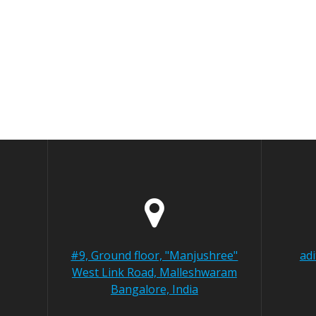
#9, Ground floor, "Manjushree"
ad
West Link Road, Malleshwaram
Bangalore, India