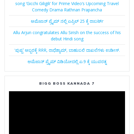
song ‘Gicchi Giligili’ for Prime Video’s Upcoming Travel
Comedy Drama Rathnan Prapancha
ಅಮೆಜಾನ್‌ ಪ್ರೈಮ್‌ ನಲ್ಲಿ ಏಪ್ರಿಲ್‌ 25 ಕ್ಕೆ ರಾಬರ್ಟ್‌
Allu Arjun congratulates Allu Sirish on the success of his
debut Hindi song
ʻಪುಷ್ಪʼ ಅಬ್ಬರಕ್ಕೆ RRR, ರಾಧೆಶ್ಯಾಮ್, ಬಾಹುಬಲಿ ದಾಖಲೆಗಳು ಉಡೀಸ್.
ಅಮೆಜಾನ್‌ ಪ್ರೈಮ್‌ ವಿಡಿಯೋದಲ್ಲಿ ಏ.9 ಕ್ಕೆ ಯುವರತ್ನ
BIGG BOSS KANNADA 7