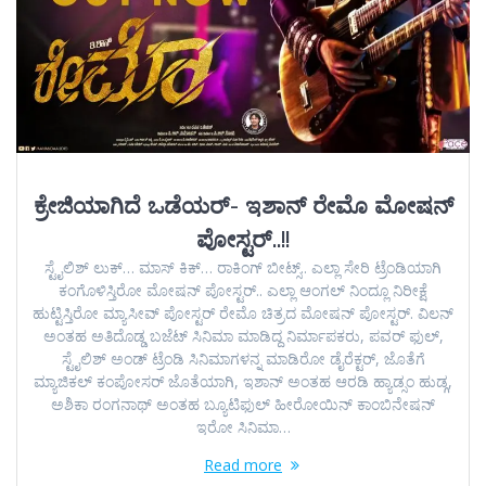
ಕ್ರೇಜಿಯಾಗಿದೆ ಒಡೆಯರ್- ಇಶಾನ್ ರೇಮೊ ಮೋಷನ್
ಪೋಸ್ಟರ್..!!
ಸ್ಟೈಲಿಶ್ ಲುಕ್… ಮಾಸ್ ಕಿಕ್… ರಾಕಿಂಗ್ ಬೀಟ್ಸ್.. ಎಲ್ಲಾ ಸೇರಿ ಟ್ರೆಂಡಿಯಾಗಿ
ಕಂಗೊಳಿಸ್ತಿರೋ ಮೋಷನ್ ಪೋಸ್ಟರ್.. ಎಲ್ಲಾ ಆಂಗಲ್ ನಿಂದ್ಲೂ ನಿರೀಕ್ಷೆ
ಹುಟ್ಟಿಸ್ತಿರೋ ಮ್ಯಾಸೀವ್ ಪೋಸ್ಟರ್ ರೇಮೊ ಚಿತ್ರದ ಮೋಷನ್ ಪೋಸ್ಟರ್. ವಿಲನ್
ಅಂತಹ ಅತಿದೊಡ್ಡ ಬಜೆಟ್ ಸಿನಿಮಾ ಮಾಡಿದ್ದ ನಿರ್ಮಾಪಕರು, ಪವರ್ ಫುಲ್,
ಸ್ಟೈಲಿಶ್ ಅಂಡ್ ಟ್ರೆಂಡಿ ಸಿನಿಮಾಗಳನ್ನ ಮಾಡಿರೋ ಡೈರೆಕ್ಟರ್, ಜೊತೆಗೆ
ಮ್ಯಾಜಿಕಲ್ ಕಂಪೋಸರ್ ಜೊತೆಯಾಗಿ, ಇಶಾನ್ ಅಂತಹ ಆರಡಿ ಹ್ಯಾಡ್ಸಂ ಹುಡ್ಗ,
ಅಶಿಕಾ ರಂಗನಾಥ್ ಅಂತಹ ಬ್ಯೂಟಿಫುಲ್ ಹೀರೋಯಿನ್ ಕಾಂಬಿನೇಷನ್
ಇರೋ ಸಿನಿಮಾ…
Read more