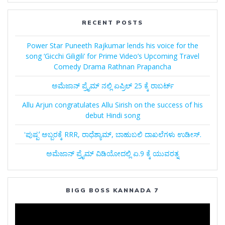
RECENT POSTS
Power Star Puneeth Rajkumar lends his voice for the
song ‘Gicchi Giligili’ for Prime Video’s Upcoming Travel
Comedy Drama Rathnan Prapancha
ಅಮೆಜಾನ್‌ ಪ್ರೈಮ್‌ ನಲ್ಲಿ ಏಪ್ರಿಲ್‌ 25 ಕ್ಕೆ ರಾಬರ್ಟ್‌
Allu Arjun congratulates Allu Sirish on the success of his
debut Hindi song
ʻಪುಷ್ಪʼ ಅಬ್ಬರಕ್ಕೆ RRR, ರಾಧೆಶ್ಯಾಮ್, ಬಾಹುಬಲಿ ದಾಖಲೆಗಳು ಉಡೀಸ್.
ಅಮೆಜಾನ್‌ ಪ್ರೈಮ್‌ ವಿಡಿಯೋದಲ್ಲಿ ಏ.9 ಕ್ಕೆ ಯುವರತ್ನ
BIGG BOSS KANNADA 7