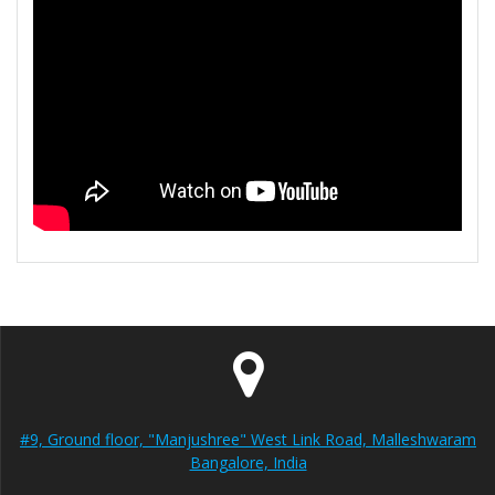
#9, Ground floor, "Manjushree" West Link Road, Malleshwaram
Bangalore, India