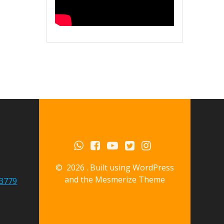
© 2026 . Built using WordPress
and the
Mesmerize Theme
3779