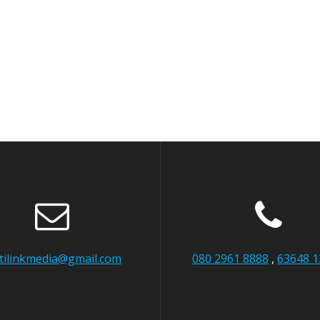
itilinkmedia@gmail.com
080 2961 8888
,
63648 1