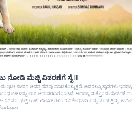
ನೋಡಿ ಮೆಚ್ಚಿ ವಿತರಣೆಗೆ ಸೈ !!!
ಅದು ಇಡೀ ಜೀವನ ಅದನ್ನ ನೆನಪು ಮಾಡಿಕೊಳ್ಳುತ್ತವೆ. ಅದರಲ್ಲೂ ಶ್ವಾನಗಳು ಇದರಲ್ಲ
 ಸಂಬಂಧ ಬಹಳಷ್ಟು ಬಾರಿ ಅನಾವರಣಗೊಂಡಿದೆ. ಅದರಲ್ಲಿ ಮತ್ತೊಂದು ಸೇರ್ಪಡೆ ನಾ
ಡೀ ಸಿನಿಮಾ, ಫಸ್ಟ್ ಲುಕ್, ಟೀಸರ್ ಗಳಿಂದ ವಿಶೇಷವಾಗಿ ಸದ್ದು ಮಾಡುತ್ತಿದ್ದು, ಕಾಮಿಡ
ತ ಹೊರನಾಡು…