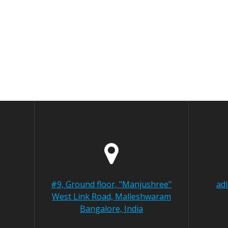
#9, Ground floor, "Manjushree"
ad
West Link Road, Malleshwaram
Bangalore, India