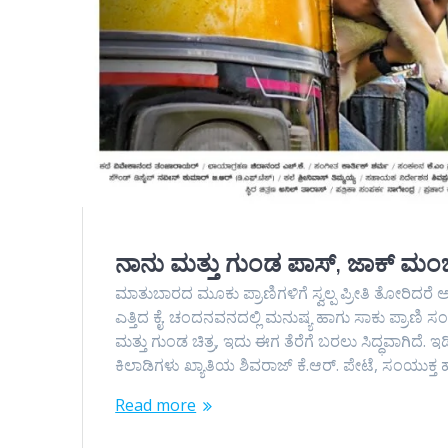
ನಾನು ಮತ್ತು ಗುಂಡ ಪಾಸ್, ಜಾಕ್ ಮಂಜು 
ಮಾತುಬಾರದ ಮೂಕು ಪ್ರಾಣಿಗಳಿಗೆ ಸ್ವಲ್ಪ ಪ್ರೀತಿ ತೋರಿದರೆ 
ಎತ್ತಿದ ಕೈ. ಚಂದನವನದಲ್ಲಿ ಮನುಷ್ಯ ಹಾಗು ಸಾಕು ಪ್ರಾಣಿ
ಮತ್ತು ಗುಂಡ ಚಿತ್ರ, ಇದು ಈಗ ತೆರೆಗೆ ಬರಲು ಸಿದ್ಧವಾಗಿದೆ. ಇ
ಕಿಲಾಡಿಗಳು ಖ್ಯಾತಿಯ ಶಿವರಾಜ್ ಕೆ.ಆರ್. ಪೇಟೆ, ಸಂಯುಕ್
Read more